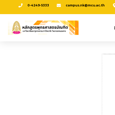
0-4249-5333
campus.nk@mcu.ac.th